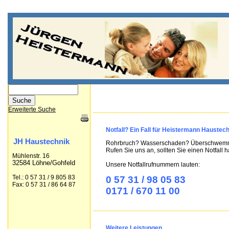
Erweiterte Suche
______________________________________
Notfall? Ein Fall für Heistermann Haustec
JH Haustechnik
Rohrbruch? Wasserschaden? Überschwe
Rufen Sie uns an, sollten Sie einen Notfall 
Mühlenstr. 16
32584 Löhne/Gohfeld
Unsere Notfallrufnummern lauten:
Tel.: 0 57 31 / 9 805 83
0 57 31 / 98 05 83
Fax: 0 57 31 / 86 64 87
0171 / 670 11 00
______________________________________
Weitere Leistungen